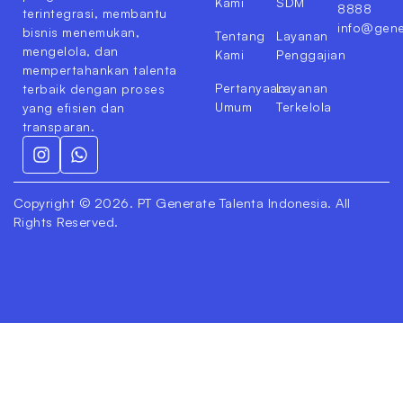
Kami
SDM
8888
terintegrasi, membantu
info@gene
bisnis menemukan,
Tentang
Layanan
mengelola, dan
Kami
Penggajian
mempertahankan talenta
Pertanyaan
Layanan
terbaik dengan proses
Umum
Terkelola
yang efisien dan
transparan.
Copyright © 2026. PT Generate Talenta Indonesia. All
Rights Reserved.