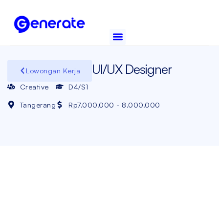
Skip
to
content
Tentang Kami
Hubungi Kami
Job Portal
UI/UX Designer
Lowongan Kerja
Creative
D4/S1
Tangerang
Rp7.000.000 - 8.000.000