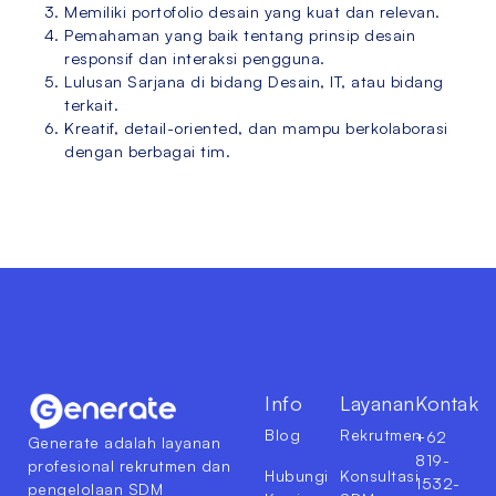
Memiliki portofolio desain yang kuat dan relevan.
Pemahaman yang baik tentang prinsip desain
responsif dan interaksi pengguna.
Lulusan Sarjana di bidang Desain, IT, atau bidang
terkait.
Kreatif, detail-oriented, dan mampu berkolaborasi
dengan berbagai tim.
Info
Layanan
Kontak
Blog
Rekrutmen
+62
Generate adalah layanan
819-
profesional rekrutmen dan
Hubungi
Konsultasi
1532-
pengelolaan SDM